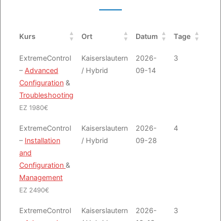
Kurs
Ort
Datum
Tage
Anf
Kurs
Ort
Datum
Tage
Anf
ExtremeControl
Kaiserslautern
2026-
3
Emai
–
Advanced
/ Hybrid
09-14
Configuration
&
Troubleshooting
EZ 1980€
ExtremeControl
Kaiserslautern
2026-
4
Emai
–
Installation
/ Hybrid
09-28
and
Configuration
&
Management
EZ 2490€
ExtremeControl
Kaiserslautern
2026-
3
Emai