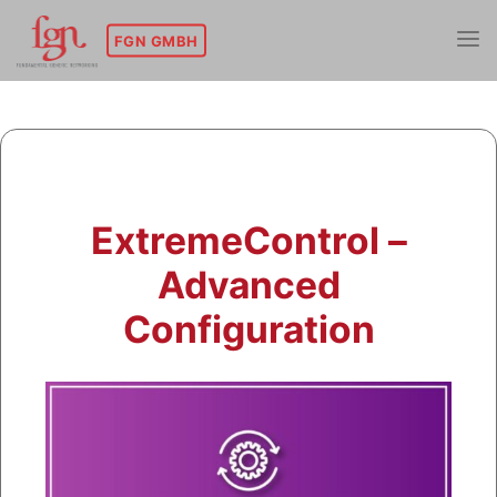
Skip
to
FGN GMBH
content
ExtremeControl –
Advanced
Configuration