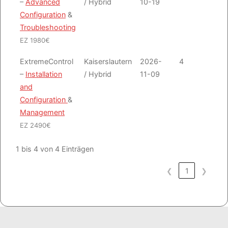
–
Advanced
/ Hybrid
10-19
Configuration
&
Troubleshooting
EZ 1980€
ExtremeControl
Kaiserslautern
2026-
4
Emai
–
Installation
/ Hybrid
11-09
and
Configuration
&
Management
EZ 2490€
1 bis 4 von 4 Einträgen
❮
1
❯