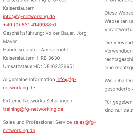
Kaiserslautern
Diese Websei
info@fg-networking.de
Webseiten un
+49 (0) 631 4149988-0
Verantwortun
Geschäftsführung: Volker Bauer, Jörg
Mayer
Die Verwendu
Handelsregister: Amtsgericht
Verwendbark
Kaiserslautern, HRB 3630
rechtsgeschü
Umsatzsteuer-ID: DE162378951
eine rechts
Allgemeine Information
info@fg-
Wir behalten
networking.de
gesonderte A
Extreme Networks Schulungen
Für gegebene
training@fg-networking.de
sind nur deu
Sales und Professional Service
sales@fg-
networking.de