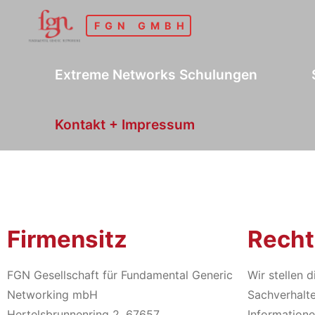
Skip
FGN GMBH
to
content
Extreme Networks Schulungen
Kontakt + Impressum
Firmensitz
Recht
FGN Gesellschaft für Fundamental Generic
Wir stellen 
Networking mbH
Sachverhalte
Hertelsbrunnenring 2, 67657
Information