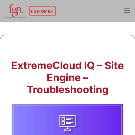
Skip
to
FGN GMBH
content
ExtremeCloud IQ – Site
Engine –
Troubleshooting