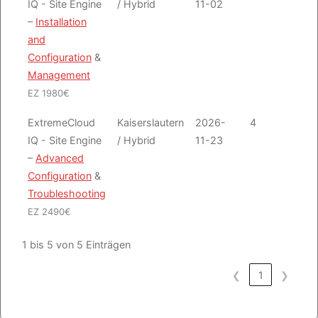
IQ - Site Engine
/ Hybrid
11-02
–
Installation
and
Configuration
&
Management
EZ 1980€
ExtremeCloud
Kaiserslautern
2026-
4
Emai
IQ - Site Engine
/ Hybrid
11-23
–
Advanced
Configuration
&
Troubleshooting
EZ 2490€
1 bis 5 von 5 Einträgen
❮
1
❯