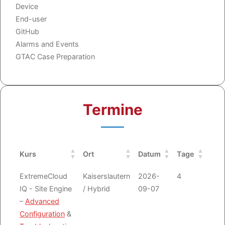
Device
End-user
GitHub
Alarms and Events
GTAC Case Preparation
Termine
Kurs
Ort
Datum
Tage
Anf
Kurs
Ort
Datum
Tage
Anf
ExtremeCloud
Kaiserslautern
2026-
4
Emai
IQ - Site Engine
/ Hybrid
09-07
–
Advanced
Configuration
&